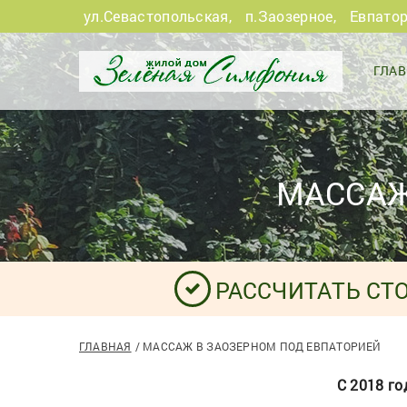
ул.Севастопольская
,
п.Заозерное
,
Евпато
ГЛА
МАССАЖ
РАССЧИТАТЬ СТ
ГЛАВНАЯ
МАССАЖ В ЗАОЗЕРНОМ ПОД ЕВПАТОРИЕЙ
С 2018 го