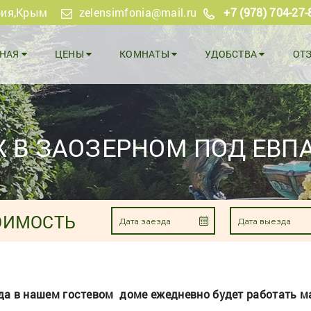
рия
,Крым
zelensimfonia@mail.ru
+7 (978) 704-27-
ВНАЯ
ЦЕНЫ
КОМНАТЫ
УДОБСТВА
ОТ
 В ЗАОЗЕРНОМ ПОД ЕВП
ОИМОСТЬ
да в нашем гостевом доме ежедневно будет работать м