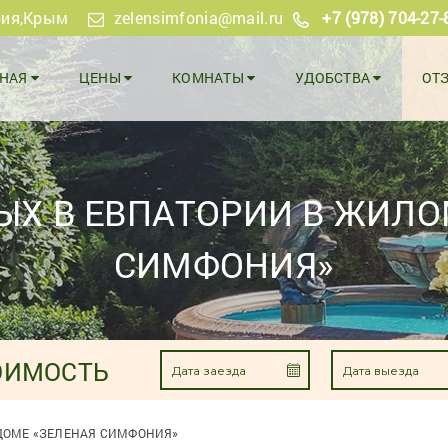
рия
,Крым
zelensimfonia@mail.ru
+7 (978) 704-27-
ВНАЯ
ЦЕНЫ
КОМНАТЫ
УДОБСТВА
ОТ
ЫХ В ЕВПАТОРИИ В ЖИЛО
СИМФОНИЯ»
ОИМОСТЬ
ДОМЕ «ЗЕЛЕНАЯ СИМФОНИЯ»