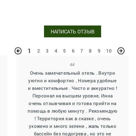
НАПИСАТЬ ОТЗЫВ
1
2
3
4
5
6
7
8
9
10
Очень замечательный отель . Внутри
уютно и комфортно . Номера удобные
и вместительные . Чисто и аккуратно !
Персонал на высшем уровне, Инна
очень отзывчивая и готова прийти на
помощь в любую минуту . Рекомендую
! Территория как в сказке , очень
ухожено и много зелени , жаль только
бассейн без подогрева , но это не