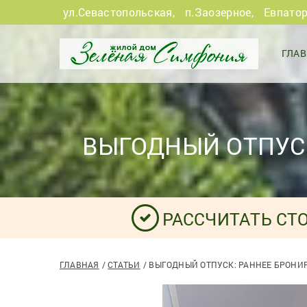
ул.Севастопольская
,
п.Заозерное
,
Евпато
ГЛА
ВЫГОДНЫЙ ОТПУСК
РАССЧИТАТЬ СТ
ГЛАВНАЯ
СТАТЬИ
ВЫГОДНЫЙ ОТПУСК: РАННЕЕ БРОНИ