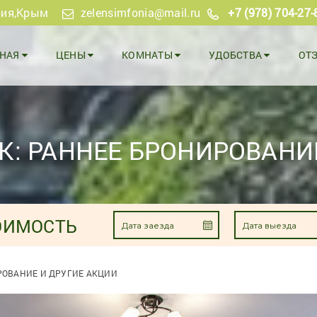
рия
,Крым
zelensimfonia@mail.ru
+7 (978) 704-27-
ВНАЯ
ЦЕНЫ
КОМНАТЫ
УДОБСТВА
ОТ
: РАННЕЕ БРОНИРОВАНИ
ОИМОСТЬ
РОВАНИЕ И ДРУГИЕ АКЦИИ